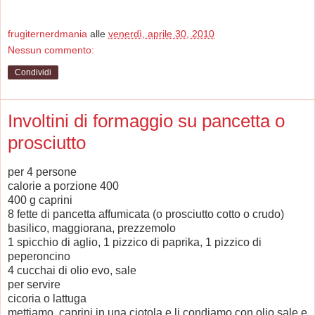
frugiternerdmania
alle
venerdì, aprile 30, 2010
Nessun commento:
Condividi
Involtini di formaggio su pancetta o
prosciutto
per 4 persone
calorie a porzione 400
400 g caprini
8 fette di pancetta affumicata (o prosciutto cotto o crudo)
basilico, maggiorana, prezzemolo
1 spicchio di aglio, 1 pizzico di paprika, 1 pizzico di
peperoncino
4 cucchai di olio evo, sale
per servire
cicoria o lattuga
mettiamo caprini in una ciotola e li condiamo con olio sale e